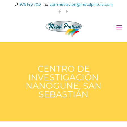
976 140 700
administracion@metalpintura.com
CENTRO DE
INVESTIGACIÓN
NANOGUNE, SAN
SEBASTIÁN