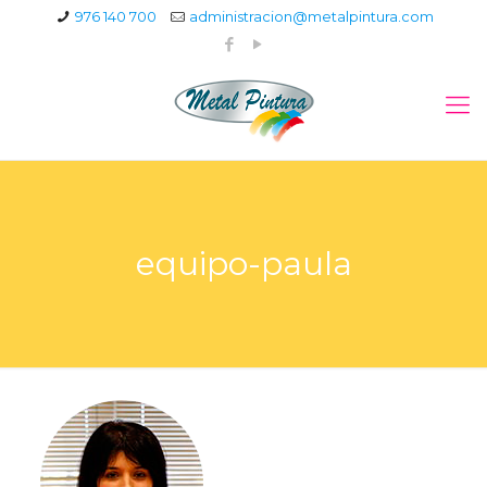
976 140 700
administracion@metalpintura.com
equipo-paula