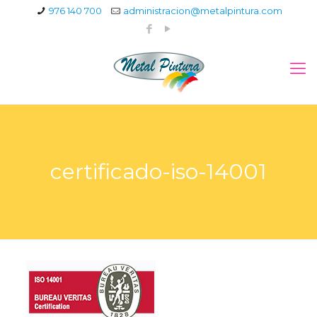
976 140 700
administracion@metalpintura.com
certificado-iso-14001